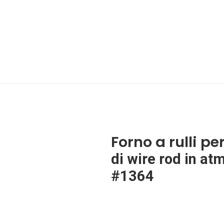
Forno a rulli p
di wire rod in at
#1364