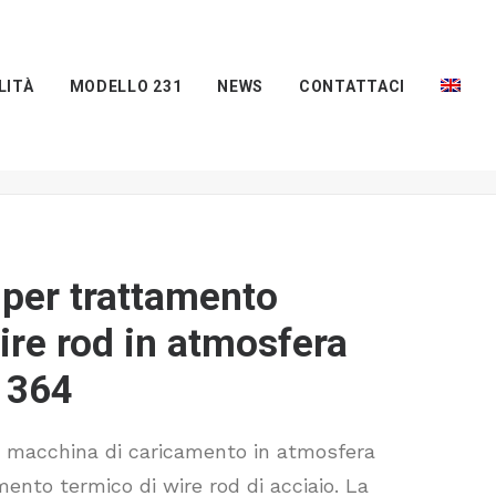
LITÀ
MODELLO 231
NEWS
CONTATTACI
Home
Prodotti
ento termico di wire rod in atmosfera protettiva #1364
i per trattamento
ire rod in atmosfera
#1364
n macchina di caricamento in atmosfera
amento termico di wire rod di acciaio. La