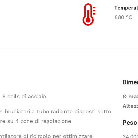
Temperat
880 °C
Dimen
 8 coils di acciaio
Ø ma
Altez
on bruciatori a tubo radiante disposti sotto
are su 4 zone di regolazione
Peso 
ilatore di ricircolo per ottimizzare
34.00