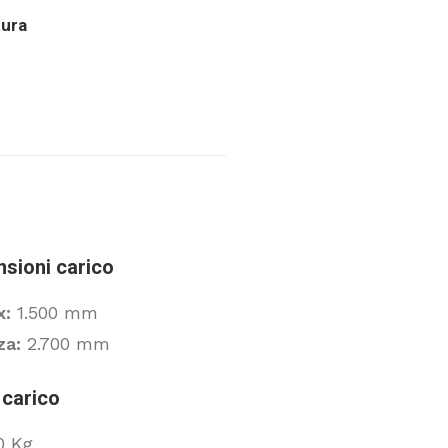
ura
sioni carico
x:
1.500 mm
za:
2.700 mm
carico
0 Kg