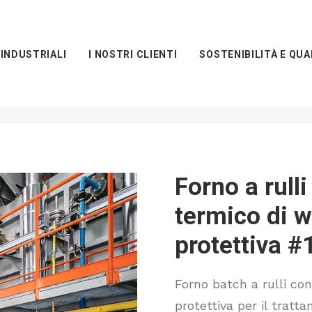
 INDUSTRIALI
I NOSTRI CLIENTI
SOSTENIBILITÀ E QUA
 wire rod in atmosfera protettiva #1364
Forno a rulli per trattam
Forno a rull
termico di w
protettiva 
Forno batch a rulli co
protettiva per il tratt