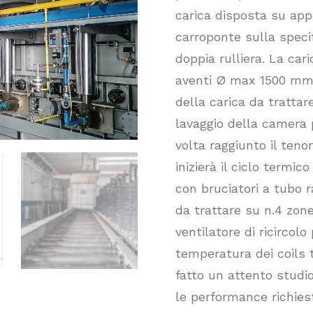
carica disposta su app
carroponte sulla speci
doppia rulliera. La cari
aventi Ø max 1500 mm
della carica da trattare
lavaggio della camera 
volta raggiunto il teno
inizierà il ciclo termic
con bruciatori a tubo r
da trattare su n.4 zon
ventilatore di ricircolo
temperatura dei coils t
fatto un attento studi
le performance richies